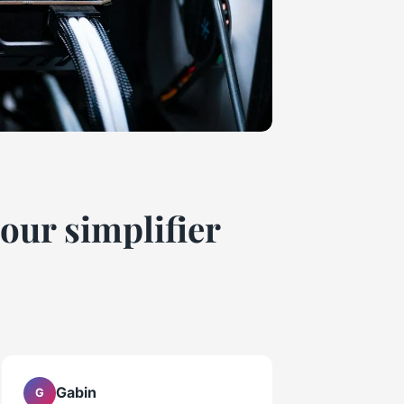
our simplifier
Gabin
G