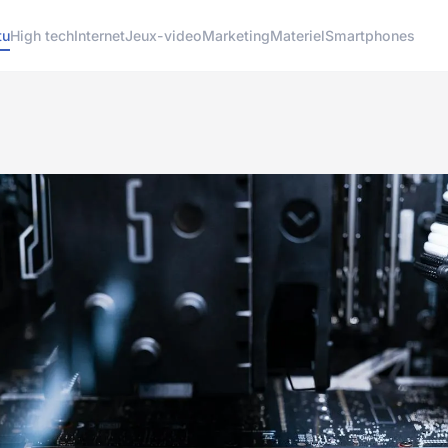
tu
High tech
Internet
Jeux-video
Marketing
Materiel
Smartphones