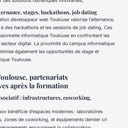
er des solutions numériques innovantes.
ternance, stages, hackathons, job dating
ation développeur web Toulouse valorise l’alternance,
on à des hackathons et les sessions de job dating. Ces
ssionnelle informatique Toulouse en confrontant les
 secteur digital. La proximité du campus informatique
ptimise également les opportunités de stage et
tique Toulouse.
Toulouse, partenariats
ves après la formation
ociatif : infrastructures, coworking,
ov bénéficie d’espaces modernes : laboratoires
s, zones de coworking, et équipements dernier cri
ménagements encouragent la collaboration,