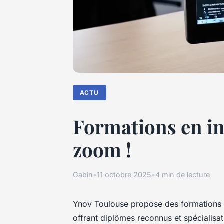
ACTU
Formations en inf
zoom !
Gabin
•
11 octobre 2025
•
4 min de lecture
Ynov Toulouse propose des formations 
offrant diplômes reconnus et spécialis