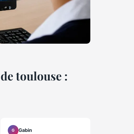
de toulouse :
Gabin
G