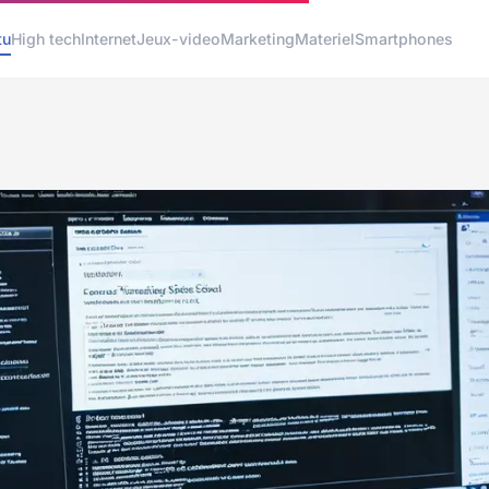
tu
High tech
Internet
Jeux-video
Marketing
Materiel
Smartphones