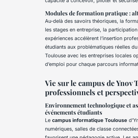
capacité à concevoir, piloter et sécuris
Modules de formation pratique : al
Au-delà des savoirs théoriques, la form
les stages en entreprise, la participati
expériences accélèrent l’insertion profe
étudiants aux problématiques réelles du
Toulouse avec les entreprises locales o
d’emploi pour chaque parcours informa
Vie sur le campus de Ynov 
professionnels et perspecti
Environnement technologique et ass
événements étudiants
Le
campus informatique Toulouse
d’Yn
numériques, salles de classe connectée
favorisent une pédagogie active. Les a