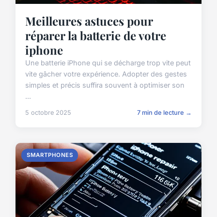
Meilleures astuces pour
réparer la batterie de votre
iphone
Une batterie iPhone qui se décharge trop vite peut
vite gâcher votre expérience. Adopter des gestes
simples et précis suffira souvent à optimiser son
...
5 octobre 2025
7 min de lecture →
SMARTPHONES