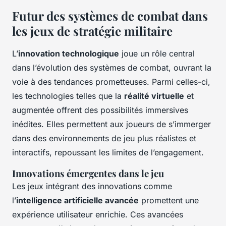
Futur des systèmes de combat dans
les jeux de stratégie militaire
L’
innovation technologique
joue un rôle central
dans l’évolution des systèmes de combat, ouvrant la
voie à des tendances prometteuses. Parmi celles-ci,
les technologies telles que la
réalité virtuelle
et
augmentée offrent des possibilités immersives
inédites. Elles permettent aux joueurs de s’immerger
dans des environnements de jeu plus réalistes et
interactifs, repoussant les limites de l’engagement.
Innovations émergentes dans le jeu
Les jeux intégrant des innovations comme
l’
intelligence artificielle avancée
promettent une
expérience utilisateur enrichie. Ces avancées