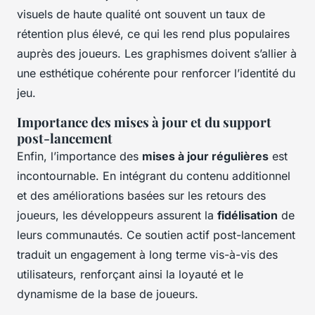
visuels de haute qualité ont souvent un taux de
rétention plus élevé, ce qui les rend plus populaires
auprès des joueurs. Les graphismes doivent s’allier à
une esthétique cohérente pour renforcer l’identité du
jeu.
Importance des mises à jour et du support
post-lancement
Enfin, l’importance des
mises à jour régulières
est
incontournable. En intégrant du contenu additionnel
et des améliorations basées sur les retours des
joueurs, les développeurs assurent la
fidélisation
de
leurs communautés. Ce soutien actif post-lancement
traduit un engagement à long terme vis-à-vis des
utilisateurs, renforçant ainsi la loyauté et le
dynamisme de la base de joueurs.