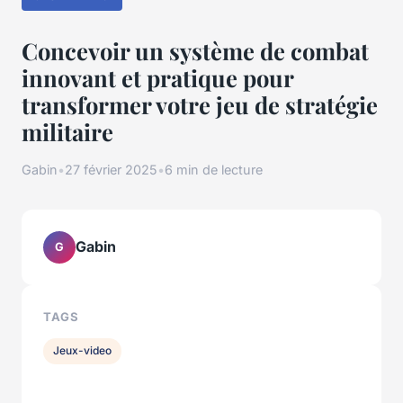
Concevoir un système de combat
innovant et pratique pour
transformer votre jeu de stratégie
militaire
Gabin
•
27 février 2025
•
6 min de lecture
Gabin
G
TAGS
Jeux-video