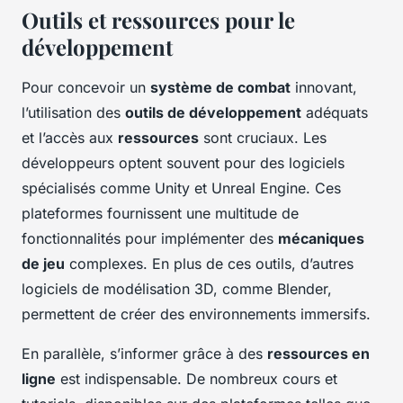
Outils et ressources pour le
développement
Pour concevoir un
système de combat
innovant,
l’utilisation des
outils de développement
adéquats
et l’accès aux
ressources
sont cruciaux. Les
développeurs optent souvent pour des logiciels
spécialisés comme Unity et Unreal Engine. Ces
plateformes fournissent une multitude de
fonctionnalités pour implémenter des
mécaniques
de jeu
complexes. En plus de ces outils, d’autres
logiciels de modélisation 3D, comme Blender,
permettent de créer des environnements immersifs.
En parallèle, s’informer grâce à des
ressources en
ligne
est indispensable. De nombreux cours et