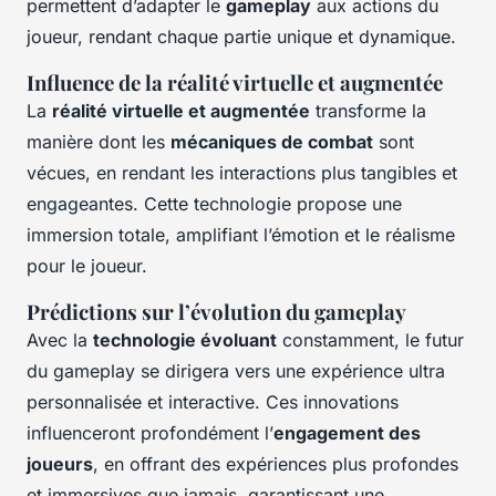
permettent d’adapter le
gameplay
aux actions du
joueur, rendant chaque partie unique et dynamique.
Influence de la réalité virtuelle et augmentée
La
réalité virtuelle et augmentée
transforme la
manière dont les
mécaniques de combat
sont
vécues, en rendant les interactions plus tangibles et
engageantes. Cette technologie propose une
immersion totale, amplifiant l’émotion et le réalisme
pour le joueur.
Prédictions sur l’évolution du gameplay
Avec la
technologie évoluant
constamment, le futur
du gameplay se dirigera vers une expérience ultra
personnalisée et interactive. Ces innovations
influenceront profondément l’
engagement des
joueurs
, en offrant des expériences plus profondes
et immersives que jamais, garantissant une