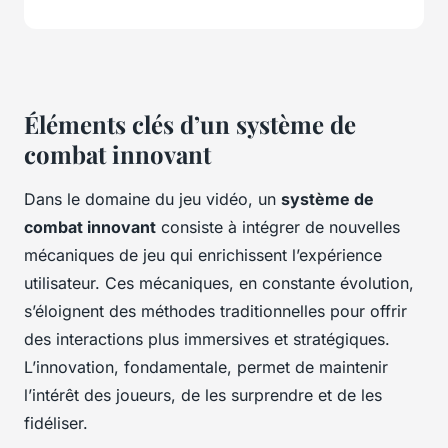
Éléments clés d’un système de
combat innovant
Dans le domaine du jeu vidéo, un
système de
combat innovant
consiste à intégrer de nouvelles
mécaniques de jeu qui enrichissent l’expérience
utilisateur. Ces mécaniques, en constante évolution,
s’éloignent des méthodes traditionnelles pour offrir
des interactions plus immersives et stratégiques.
L’innovation, fondamentale, permet de maintenir
l’intérêt des joueurs, de les surprendre et de les
fidéliser.